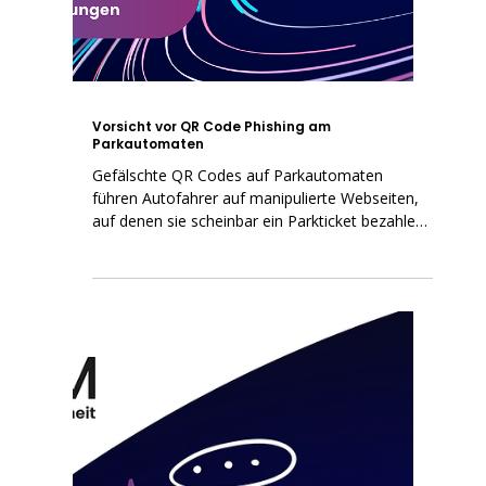
Vorsicht vor QR Code Phishing am
Parkautomaten
Gefälschte QR Codes auf Parkautomaten
führen Autofahrer auf manipulierte Webseiten,
auf denen sie scheinbar ein Parkticket bezahlen.
Tatsächlich wird kein gültiger Parkschein erstellt
und zusätzlich droht ein Bußgeld. Diese
Betrugsmasche, auch Quishing genannt, nutzt
Stress und Unachtsamkeit aus. Wer nur offizielle
Apps nutzt und URLs prüft, kann sich effektiv
vor der Abzocke schützen.