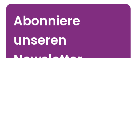
KI generiert. Maskierter VPN Nutzer.. VPN
aktiviert. Unsichtbar? Nicht mal annähernd, das
ist Geldverschwendung. VPN an. IP geändert.
Grüne Verbindungslampe. Fühlt sich sicher an.
Klingt nach Anonymität. Ist es aber nicht. Das
große VPN Missverständnis Ein VPN verschleiert
deine IP Adresse gegenüber der Zielwebseite.
Mehr nicht. Es macht dich nicht anonym. Es
Abonniere 
löscht nicht deine digitale Identität. Es verhindert
kein Tracking auf Geräteebene. Viele Nutzer
verwechseln Privatsph
unseren 
Newsletter
E-Mail-Adresse
*
Ja, ich möchte den Newsletter abonnieren.